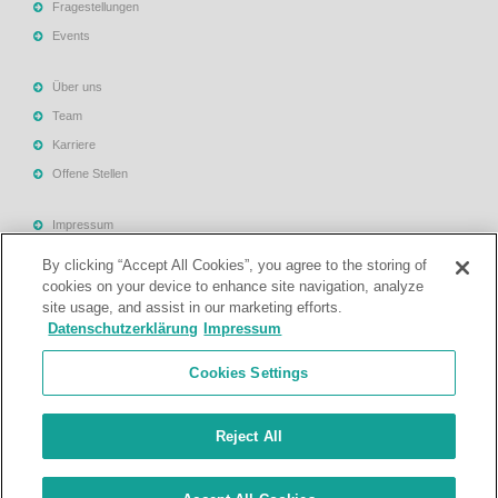
Fragestellungen
Events
Über uns
Team
Karriere
Offene Stellen
Impressum
Allgemeine Geschäftsbedingungen
By clicking “Accept All Cookies”, you agree to the storing of
Datenschutzerklärung
cookies on your device to enhance site navigation, analyze
site usage, and assist in our marketing efforts.
Rechtliche Hinweise
Datenschutzerklärung
Impressum
Support
Cookies Settings
Kontakt
Reject All
© Treuhand- und Revisionsgesellschaft Mattig-Suter und Partner. Alle