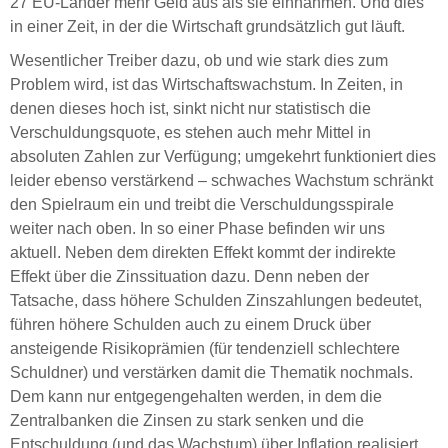
27 EU-Länder mehr Geld aus als sie einnahmen. Und dies
in einer Zeit, in der die Wirtschaft grundsätzlich gut läuft.
Wesentlicher Treiber dazu, ob und wie stark dies zum
Problem wird, ist das Wirtschaftswachstum. In Zeiten, in
denen dieses hoch ist, sinkt nicht nur statistisch die
Verschuldungsquote, es stehen auch mehr Mittel in
absoluten Zahlen zur Verfügung; umgekehrt funktioniert dies
leider ebenso verstärkend – schwaches Wachstum schränkt
den Spielraum ein und treibt die Verschuldungsspirale
weiter nach oben. In so einer Phase befinden wir uns
aktuell. Neben dem direkten Effekt kommt der indirekte
Effekt über die Zinssituation dazu. Denn neben der
Tatsache, dass höhere Schulden Zinszahlungen bedeutet,
führen höhere Schulden auch zu einem Druck über
ansteigende Risikoprämien (für tendenziell schlechtere
Schuldner) und verstärken damit die Thematik nochmals.
Dem kann nur entgegengehalten werden, in dem die
Zentralbanken die Zinsen zu stark senken und die
Entschuldung (und das Wachstum) über Inflation realisiert