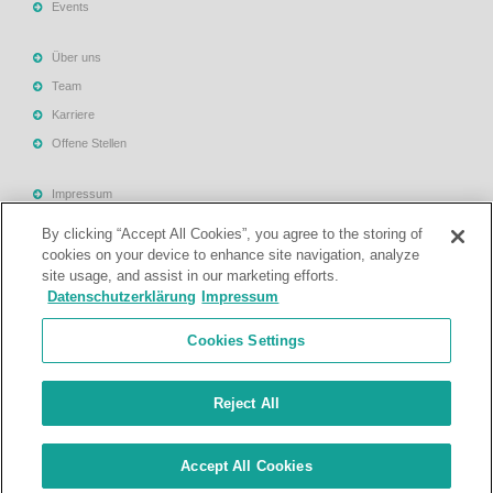
Events
Über uns
Team
Karriere
Offene Stellen
Impressum
Allgemeine Geschäftsbedingungen
By clicking “Accept All Cookies”, you agree to the storing of
Datenschutzerklärung
cookies on your device to enhance site navigation, analyze
site usage, and assist in our marketing efforts.
Rechtliche Hinweise
Datenschutzerklärung
Impressum
Support
Cookies Settings
Kontakt
Reject All
© Treuhand- und Revisionsgesellschaft Mattig-Suter und Partner. Alle
Accept All Cookies
Rechte vorbehalten.