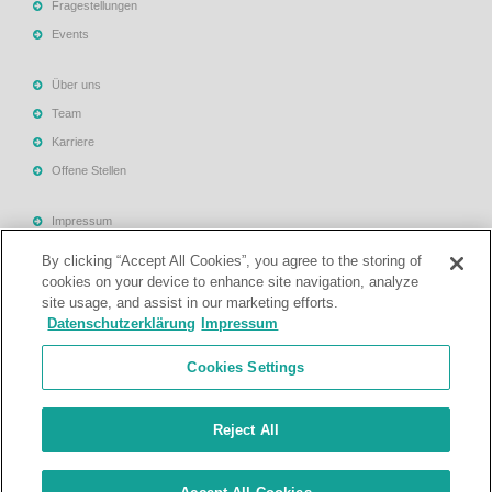
Fragestellungen
Events
Über uns
Team
Karriere
Offene Stellen
Impressum
Allgemeine Geschäftsbedingungen
By clicking “Accept All Cookies”, you agree to the storing of
Datenschutzerklärung
cookies on your device to enhance site navigation, analyze
site usage, and assist in our marketing efforts.
Rechtliche Hinweise
Datenschutzerklärung
Impressum
Support
Cookies Settings
Kontakt
Reject All
© Treuhand- und Revisionsgesellschaft Mattig-Suter und Partner. Alle