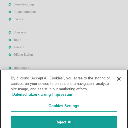
Dienstleistungen
Fragestellungen
Events
Über uns
Team
Karriere
Offene Stellen
Impressum
Allgemeine Geschäftsbedingungen
By clicking “Accept All Cookies”, you agree to the storing of
Datenschutzerklärung
cookies on your device to enhance site navigation, analyze
site usage, and assist in our marketing efforts.
Rechtliche Hinweise
Datenschutzerklärung
Impressum
Support
Cookies Settings
Kontakt
Reject All