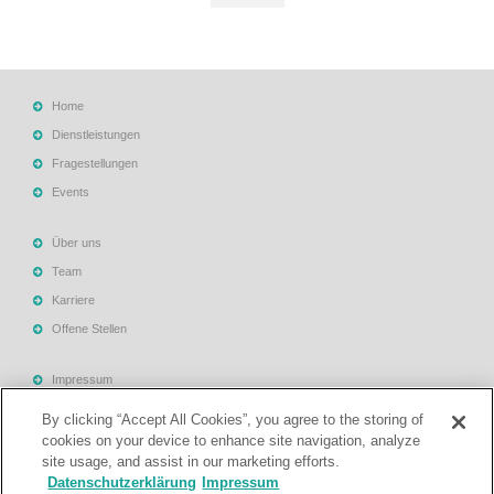
Home
Dienstleistungen
Fragestellungen
Events
Über uns
Team
Karriere
Offene Stellen
Impressum
Allgemeine Geschäftsbedingungen
By clicking “Accept All Cookies”, you agree to the storing of
Datenschutzerklärung
cookies on your device to enhance site navigation, analyze
site usage, and assist in our marketing efforts.
Rechtliche Hinweise
Datenschutzerklärung
Impressum