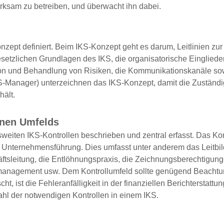
rksam zu betreiben, und überwacht ihn dabei.
nzept definiert. Beim IKS-Konzept geht es darum, Leitlinien z
esetzlichen Grundlagen des IKS, die organisatorische Eingli
ation und Behandlung von Risiken, die Kommunikationskanäle so
-Manager) unterzeichnen das IKS-Konzept, damit die Zuständig
hält.
rnen Umfelds
eiten IKS-Kontrollen beschrieben und zentral erfasst. Das Kont
r Unternehmensführung. Dies umfasst unter anderem das Leitbild
leitung, die Entlöhnungspraxis, die Zeichnungsberechtigungen,
omanagement usw. Dem Kontrollumfeld sollte genügend Beachtun
ht, ist die Fehleranfälligkeit in der finanziellen Berichterstat
nzahl der notwendigen Kontrollen in einem IKS.