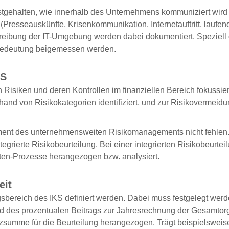
stgehalten, wie innerhalb des Unternehmens kommuniziert wird 
Presseauskünfte, Krisenkommunikation, Internetauftritt, laufe
reibung der IT-Umgebung werden dabei dokumentiert. Speziel
e Bedeutung beigemessen werden.
KS
n Risiken und deren Kontrollen im finanziellen Bereich fokussi
nhand von Risikokategorien identifiziert, und zur Risikovermei
ment des unternehmensweiten Risikomanagements nicht fehlen. 
tegrierte Risikobeurteilung. Bei einer integrierten Risikobeurte
ten-Prozesse herangezogen bzw. analysiert.
eit
ereich des IKS definiert werden. Dabei muss festgelegt werde
d des prozentualen Beitrags zur Jahresrechnung der Gesamtorg
summe für die Beurteilung herangezogen. Trägt beispielsweise