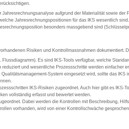
erücksichtigen.
Jahresrechnungsanalyse aufgrund der Materialität sowie der Fe
 welche Jahresrechnungspositionen für das IKS wesentlich sind.
hresrechnungsposition besonders massgebend sind (Schlüsselp
vorhandenen Risiken und Kontrollmassnahmen dokumentiert. Dies 
B. Flussdiagramm). Es sind IKS-Tools verfügbar, welche Standa
 reduziert und wesentliche Prozessschritte werden einfacher er
Qualitätsmanagement-System eingesetzt wird, sollte das IKS i
önnen.
zessschritten IKS-Risiken zugeordnet. Auch hier gibt es IKS-To
ken vollständig erfasst und bewertet werden.
eordnet. Dabei werden die Kontrollen mit Beschreibung, Hilfsmi
trollen vorhanden, wird von einer Kontrollschwäche gesprochen