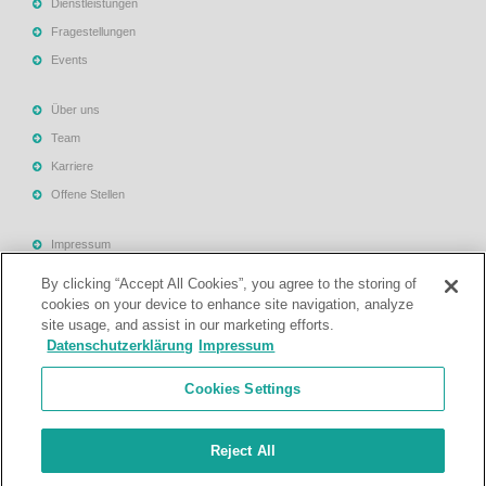
Dienstleistungen
Fragestellungen
Events
Über uns
Team
Karriere
Offene Stellen
Impressum
Allgemeine Geschäftsbedingungen
By clicking “Accept All Cookies”, you agree to the storing of
Datenschutzerklärung
cookies on your device to enhance site navigation, analyze
site usage, and assist in our marketing efforts.
Rechtliche Hinweise
Datenschutzerklärung
Impressum
Support
Cookies Settings
Kontakt
Reject All