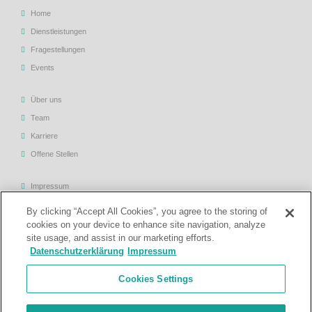
Home
Dienstleistungen
Fragestellungen
Events
Über uns
Team
Karriere
Offene Stellen
Impressum
Allgemeine Geschäftsbedingungen
By clicking “Accept All Cookies”, you agree to the storing of
Datenschutzerklärung
cookies on your device to enhance site navigation, analyze
site usage, and assist in our marketing efforts.
Rechtliche Hinweise
Datenschutzerklärung
Impressum
Support
Cookies Settings
Kontakt