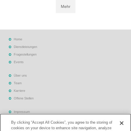
Mehr
Home
Dienstleistungen
Fragestellungen
Events
Über uns
Team
Karriere
Offene Stellen
Impressum
Allgemeine Geschäftsbedingungen
By clicking “Accept All Cookies”, you agree to the storing of
Datenschutzerklärung
cookies on your device to enhance site navigation, analyze