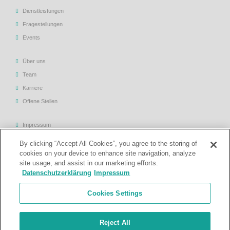
Dienstleistungen
Fragestellungen
Events
Über uns
Team
Karriere
Offene Stellen
Impressum
Allgemeine Geschäftsbedingungen
By clicking “Accept All Cookies”, you agree to the storing of
Datenschutzerklärung
cookies on your device to enhance site navigation, analyze
site usage, and assist in our marketing efforts.
Rechtliche Hinweise
Datenschutzerklärung
Impressum
Support
Cookies Settings
Kontakt
Reject All