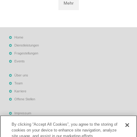
Mehr
Home
Dienstleistungen
Fragestellungen
Events
Über uns
Team
Karriere
Offene Stellen
Impressum
Allgemeine Geschäftsbedingungen
By clicking “Accept All Cookies”, you agree to the storing of
Datenschutzerklärung
cookies on your device to enhance site navigation, analyze
site usage, and assist in our marketing efforts.