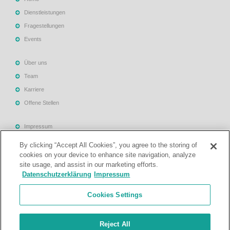
Dienstleistungen
Fragestellungen
Events
Über uns
Team
Karriere
Offene Stellen
Impressum
Allgemeine Geschäftsbedingungen
By clicking “Accept All Cookies”, you agree to the storing of
Datenschutzerklärung
cookies on your device to enhance site navigation, analyze
site usage, and assist in our marketing efforts.
Rechtliche Hinweise
Datenschutzerklärung
Impressum
Support
Cookies Settings
Kontakt
Reject All