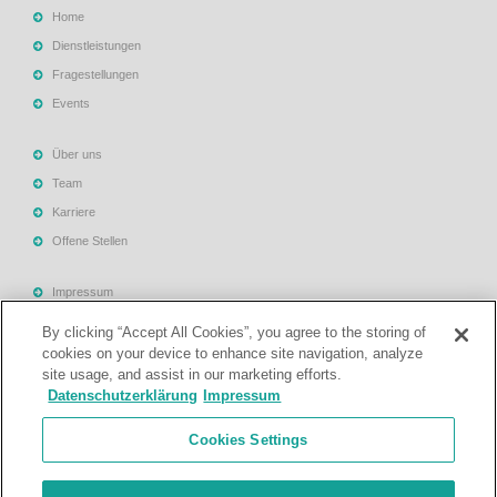
Home
Dienstleistungen
Fragestellungen
Events
Über uns
Team
Karriere
Offene Stellen
Impressum
Allgemeine Geschäftsbedingungen
By clicking “Accept All Cookies”, you agree to the storing of
Datenschutzerklärung
cookies on your device to enhance site navigation, analyze
site usage, and assist in our marketing efforts.
Rechtliche Hinweise
Datenschutzerklärung
Impressum
Support
Cookies Settings
Kontakt