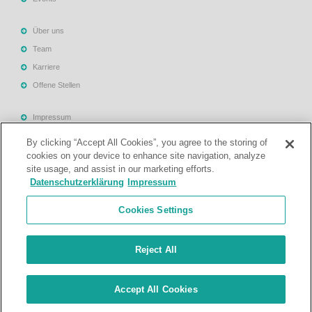
Über uns
Team
Karriere
Offene Stellen
Impressum
Allgemeine Geschäftsbedingungen
By clicking “Accept All Cookies”, you agree to the storing of
Datenschutzerklärung
cookies on your device to enhance site navigation, analyze
site usage, and assist in our marketing efforts.
Rechtliche Hinweise
Datenschutzerklärung
Impressum
Support
Cookies Settings
Kontakt
Reject All
© Treuhand- und Revisionsgesellschaft Mattig-Suter und Partner. Alle
Accept All Cookies
Rechte vorbehalten.