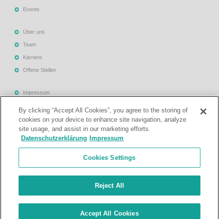
Events
Über uns
Team
Karriere
Offene Stellen
Impressum
Allgemeine Geschäftsbedingungen
By clicking “Accept All Cookies”, you agree to the storing of
Datenschutzerklärung
cookies on your device to enhance site navigation, analyze
site usage, and assist in our marketing efforts.
Rechtliche Hinweise
Datenschutzerklärung
Impressum
Support
Cookies Settings
Kontakt
Reject All
© Treuhand- und Revisionsgesellschaft Mattig-Suter und Partner. Alle
Accept All Cookies