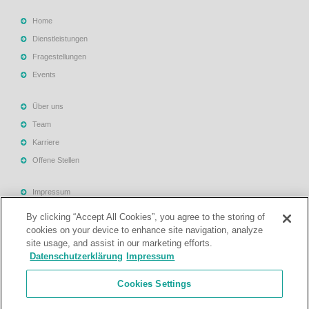
Home
Dienstleistungen
Fragestellungen
Events
Über uns
Team
Karriere
Offene Stellen
Impressum
Allgemeine Geschäftsbedingungen
By clicking “Accept All Cookies”, you agree to the storing of
Datenschutzerklärung
cookies on your device to enhance site navigation, analyze
site usage, and assist in our marketing efforts.
Rechtliche Hinweise
Datenschutzerklärung
Impressum
Support
Cookies Settings
Kontakt