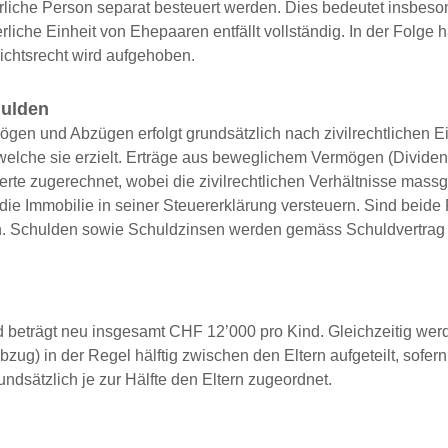
türliche Person separat besteuert werden. Dies bedeutet insbeso
iche Einheit von Ehepaaren entfällt vollständig. In der Folge ha
ichtsrecht wird aufgehoben.
hulden
en und Abzügen erfolgt grundsätzlich nach zivilrechtlichen E
 welche sie erzielt. Erträge aus beweglichem Vermögen (Divi
e zugerechnet, wobei die zivilrechtlichen Verhältnisse massge
ie Immobilie in seiner Steuererklärung versteuern. Sind beide
n. Schulden sowie Schuldzinsen werden gemäss Schuldvertrag 
 beträgt neu insgesamt CHF 12’000 pro Kind. Gleichzeitig we
zug) in der Regel hälftig zwischen den Eltern aufgeteilt, sofe
sätzlich je zur Hälfte den Eltern zugeordnet.