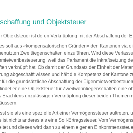
schaffung und Objektsteuer
er Objektsteuer ist deren Verknüpfung mit der Abschaffung der
rtes soll aus «kompensatorischen Gründen» den Kantonen via e
genutzten Zweitliegenschaften einzuführen. Wird diese Verfas
nmietwertbesteuerung, weil das Parlament die Inkraftsetzung d
en verknüpft hat. Ob damit der Grundsatz der Einheit der Materie
uerung abgeschafft wissen und hält die Kompetenz der Kantone z
 er für die grundsätzliche Abschaffung der Eigenmietwertbesteueru
findet er eine Objektsteuer für Zweitwohnliegenschaften eine oh
s Erachtens unzulässigen Verknüpfung dieser beiden Themen mi
 äussern.
ässt sie als eine spezielle Art einer Vermögenssteuer auftrete
 ist nichts anderes als eine Soll-Ertragssteuer. Vom Vermöge
tet und dieses wird dann zu einem eigenen Einkommenssteuers