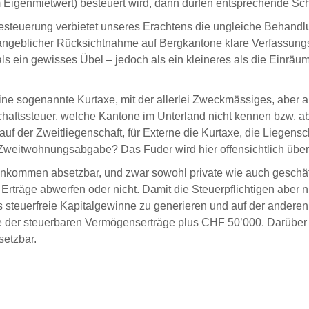
m Eigenmietwert) besteuert wird, dann dürfen entsprechende Sch
esteuerung verbietet unseres Erachtens die ungleiche Behand
us angeblicher Rücksichtnahme auf Bergkantone klare Verfassun
r als ein gewisses Übel – jedoch als ein kleineres als die Ei
e sogenannte Kurtaxe, mit der allerlei Zweckmässiges, aber 
haftssteuer, welche Kantone im Unterland nicht kennen bzw. a
auf der Zweitliegenschaft, für Externe die Kurtaxe, die Liegen
weitwohnungsabgabe? Das Fuder wird hier offensichtlich übe
inkommen absetzbar, und zwar sowohl private wie auch geschäf
rträge abwerfen oder nicht. Damit die Steuerpflichtigen aber 
ns steuerfreie Kapitalgewinne zu generieren und auf der ande
he der steuerbaren Vermögenserträge plus CHF 50’000. Darüber
setzbar.