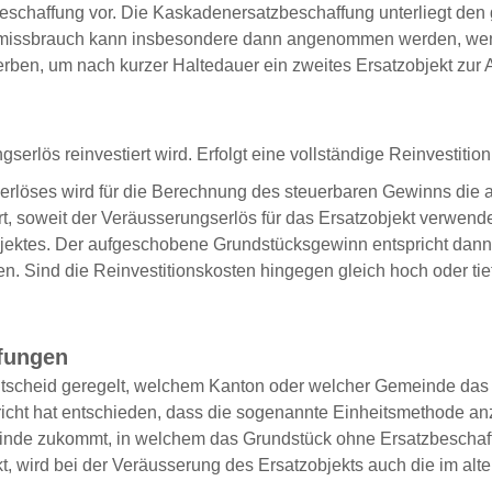
eschaffung vor. Die Kaskadenersatzbeschaffung unterliegt den
tsmissbrauch kann insbesondere dann angenommen werden, wenn
erben, um nach kurzer Haltedauer ein zweites Ersatzobjekt z
ngserlös reinvestiert wird. Erfolgt eine vollständige Reinvestiti
gserlöses wird für die Berechnung des steuerbaren Gewinns di
, soweit der Veräusserungserlös für das Ersatzobjekt verwendet 
jektes. Der aufgeschobene Grundstücksgewinn entspricht dann 
. Sind die Reinvestitionskosten hingegen gleich hoch oder tief
ffungen
ntscheid geregelt, welchem Kanton oder welcher Gemeinde das
richt hat entschieden, dass die sogenannte Einheitsmethode an
de zukommt, in welchem das Grundstück ohne Ersatzbeschaffung
t, wird bei der Veräusserung des Ersatzobjekts auch die im a