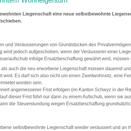
wohntem Wohneigentum
ewohnten Liegenschaft eine neue selbstbewohnte Liegensc
fschieben.
gen und Veräusserungen von Grundstücken des Privatvermögen
ng wird jedoch aufgeschoben, wenn der Veräusserer einer Lieg
teueraufschub infolge Ersatzbeschaffung gewährt wird, müssen d
ls auch die neu erworbene Liegenschaft müssen dauernd und a
 wird. Es darf sich also nicht um einen Zweitwohnsitz, eine 
ermietet worden sein.
nnert angemessener Frist erfolgen (im Kanton Schwyz in der Re
uf dieser Frist führt nur dann zu einem Aufschub, wenn sie au
lt, kann die Steuerstundung wegen Ersatzbeschaffung grundsätzl
bene selbstbewohnte Liegenschaft wieder veräussert und an ihr