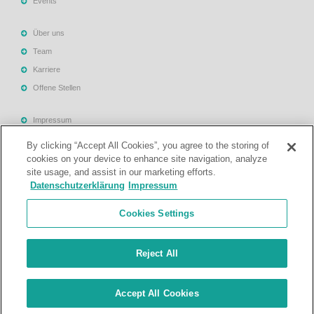
Events
Über uns
Team
Karriere
Offene Stellen
Impressum
Allgemeine Geschäftsbedingungen
By clicking “Accept All Cookies”, you agree to the storing of
Datenschutzerklärung
cookies on your device to enhance site navigation, analyze
site usage, and assist in our marketing efforts.
Rechtliche Hinweise
Datenschutzerklärung
Impressum
Support
Cookies Settings
Kontakt
Reject All
© Treuhand- und Revisionsgesellschaft Mattig-Suter und Partner. Alle
Accept All Cookies
Rechte vorbehalten.