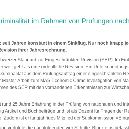
kriminalität im Rahmen von Prüfungen nac
 seit Jahren konstant in einem Sinkflug. Nur noch knapp jed
 Revision ihrer Jahresrechnung.
chweizer Standard zur Eingeschränkten Revision (SER). Im Eink
r weit geht als eine ordentliche Revision. Ein Unterscheidungs
ftskriminalität aus dem Prüfungsauftrag einer eingeschränkten 
Master‐Arbeit zum MAS Economic Crime Investigation von Marc Ar
en des SER mit den vorhandenen Erkenntnissen zur Wirtschaf
hat rund 25 Jahre Erfahrung in der Prüfung von nationalen und 
ässig Artikel und Buchbeiträge und ist als Dozent für Fragen der
g. Zudem ist er langjähriges Mitglied der Subkommission «Ei
 verfolgte die nachfolgenden vier Schritte. Block eins befasst s