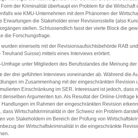
orm der Kriminalität überhaupt ein Problem für die Wirtschaft d
lenfalls wie KMU‐Unternehmen mit dem Phänomen der Wirtschaftsk
e Erwartungen die Stakeholder einer Revisionsstelle (also Kund
orgängen stellen. Schlussendlich fasst der vierte Block die 
e die Forschungsfrage.
e wurden einerseits mit der Revisionsaufsichtsbehörde RAB un
euhand Suisse) mittels eines Interviews erörtert.
‐Umfrage unter Mitgliedern des Berufsstandes die Meinung der
e der drei geführten Interviews voneinander ab. Während die A
ndlungen im Zusammenhang mit der eingeschränkten Revision um
mulierten Einschränkung im SER. Interessant ist jedoch, dass 
it denselben Argumenten tun. Als Resultat der Online‐Umfrage 
en Handlungen im Rahmen der eingeschränkten Revision erkennba
, dass Wirtschafskriminalität in der Schweiz ein Problem dars
n von Stakeholdern im Bereich der Prüfung von Wirtschaftskrimi
nbezug der Wirtschaftskriminalität in die eingeschränkte Revisi
chnen.