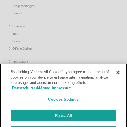
Fragestellungen
Events
Über uns
Team
Karriere
Offene Stellen
Impressum
Allgemeine Geschäftsbedingungen
By clicking “Accept All Cookies”, you agree to the storing of
Datenschutzerklärung
cookies on your device to enhance site navigation, analyze
site usage, and assist in our marketing efforts.
Rechtliche Hinweise
Datenschutzerklärung
Impressum
Support
Cookies Settings
Kontakt
Reject All