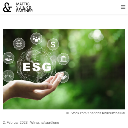
© iStock.com/Khanchit Khirisutchalual
2. Februar 2023
|
Wirtschaftsprüfung