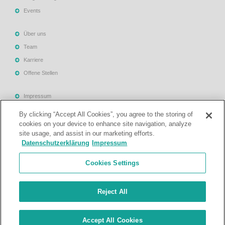
Events
Über uns
Team
Karriere
Offene Stellen
Impressum
Allgemeine Geschäftsbedingungen
By clicking “Accept All Cookies”, you agree to the storing of
Datenschutzerklärung
cookies on your device to enhance site navigation, analyze
site usage, and assist in our marketing efforts.
Rechtliche Hinweise
Datenschutzerklärung
Impressum
Support
Cookies Settings
Kontakt
Reject All
© Treuhand- und Revisionsgesellschaft Mattig-Suter und Partner. Alle
Accept All Cookies