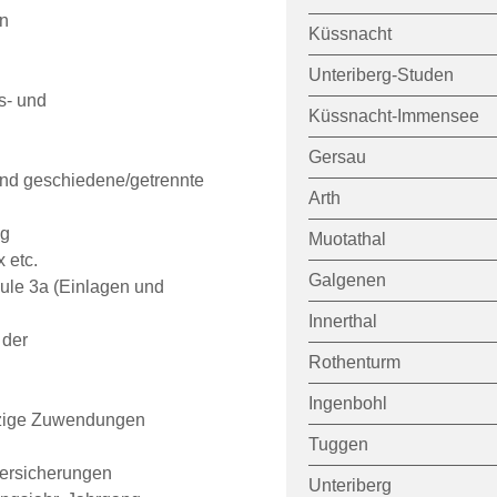
n
Küssnacht
Unteriberg-Studen
s- und
Küssnacht-Immensee
Gersau
und geschiedene/getrennte
Arth
ng
Muotathal
 etc.
Galgenen
le 3a (Einlagen und
Innerthal
 der
Rothenturm
Ingenbohl
zige Zuwendungen
Tuggen
ersicherungen
Unteriberg