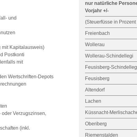
nur natürliche Personen
Vorjahr +/-
all- und
(Steuerfüsse in Prozent
nnutzen
Freienbach
Wollerau
 mit Kapitalausweis)
d Postkonti
Wollerau-Schindellegi
enfalls mit
Feusisberg-Schindelleg
en Wertschriften-Depots
Feusisberg
abrechnungen
Altendorf
Lachen
ten
Küssnacht-Merlischach
- oder Verzugszinsen,
Oberiberg
chaften (inkl.
Riemenstalden