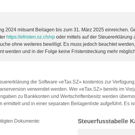
ng 2024 mitsamt Beilagen bis zum 31. März 2025 einreichen. G
nter
https://efristen.sz.ch/np
oder mittels auf der Steuererklärun
che ohne weiteres bewilligt. Es muss jedoch beachtet werden,
nt werden und in der Folge keine Fristerstreckung mehr möglich
 Steuererklärung die Software «eTax.SZ» kostenlos zur Verfügun
wserversion verwendet werden. Wer «eTax.SZ» bereits im Vorja
Angaben zu Bankkonten und Wertschriftenbesitz werden übernom
rmittelt und in einer separaten Beilagenliste aufgeführt. Es is
Steuerfusstabelle 
nötigten Dokumente: