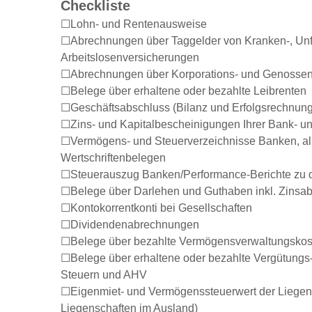
Checkliste
Lohn- und Rentenausweise
Abrechnungen über Taggelder von Kranken-, Unf
Arbeitslosenversicherungen
Abrechnungen über Korporations- und Genosse
Belege über erhaltene oder bezahlte Leibrenten
Geschäftsabschluss (Bilanz und Erfolgsrechnung
Zins- und Kapitalbescheinigungen Ihrer Bank- un
Vermögens- und Steuerverzeichnisse Banken, all
Wertschriftenbelegen
Steuerauszug Banken/Performance-Berichte zu d
Belege über Darlehen und Guthaben inkl. Zins
Kontokorrentkonti bei Gesellschaften
Dividendenabrechnungen
Belege über bezahlte Vermögensverwaltungskos
Belege über erhaltene oder bezahlte Vergütungs
Steuern und AHV
Eigenmiet- und Vermögenssteuerwert der Liegens
Liegenschaften im Ausland)