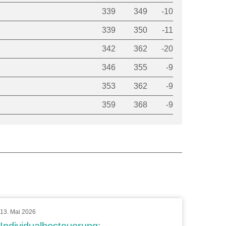
339
349
-10
339
350
-11
342
362
-20
346
355
-9
353
362
-9
359
368
-9
13. Mai 2026