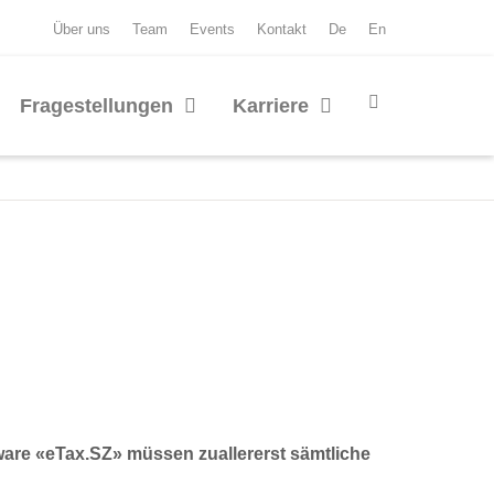
Über uns
Team
Events
Kontakt
De
En
Fragestellungen
Karriere
ware «eTax.SZ» müssen zuallererst sämtliche