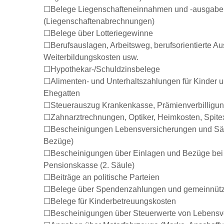
Belege Liegenschafteneinnahmen und -ausgabe
(Liegenschaftenabrechnungen)
Belege über Lotteriegewinne
Berufsauslagen, Arbeitsweg, berufsorientierte Au
Weiterbildungskosten usw.
Hypothekar-/Schuldzinsbelege
Alimenten- und Unterhaltszahlungen für Kinder 
Ehegatten
Steuerauszug Krankenkasse, Prämienverbilligu
Zahnarztrechnungen, Optiker, Heimkosten, Spitex
Bescheinigungen Lebensversicherungen und Säu
Bezüge)
Bescheinigungen über Einlagen und Bezüge bei
Pensionskasse (2. Säule)
Beiträge an politische Parteien
Belege über Spendenzahlungen und gemeinnüt
Belege für Kinderbetreuungskosten
Bescheinigungen über Steuerwerte von Lebensv